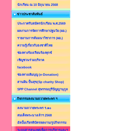
นักเรียน ณ 10 มิถุนายน 2568
ข่าวประชาสัมพันธ์
ประกาศรับสมัครนักเรียน พ.ศ.2569
ผลงานการจัดการศึกษาปฐมวัย (ผอ.)
รายงานการสัมมนาวิชาการ (ผอ.)
ความรู้เกี่ยวกับธงชาติไทย
ช่องทางร้องเรียนร้องทุกข์
เชิญชวนร่วมบริจาค
facebook
ช่องทางเติมบุญ (e-Donation)
สานฝัน ปั้นสุข(Sp charity Shop)
SPP Channel สุพรรณบุรีปัญญานุกูล
กิจกรรมลงนามถวายพระพร ฯ
ลงนามถวายพระพร ร.๑๐
สมเด็จพระนางเจ้าฯ 2568
อัลบั้มเกียรติบัตร/ผลงาน/รูปกิจกรรม
ระบบสารสนเทศเพื่อการบริหารและฯ