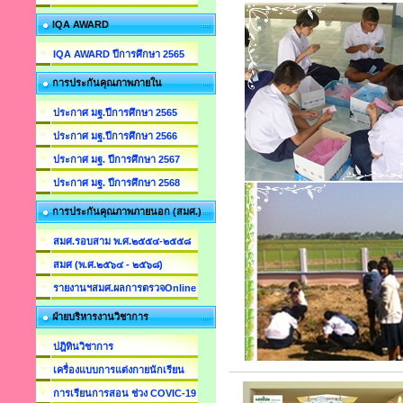
IQA AWARD
IQA AWARD ปีการศึกษา 2565
การประกันคุณภาพภายใน
ประกาศ มฐ.ปีการศึกษา 2565
ประกาศ มฐ.ปีการศึกษา 2566
ประกาศ มฐ. ปีการศึกษา 2567
ประกาศ มฐ. ปีการศึกษา 2568
การประกันคุณภาพภายนอก (สมศ.)
สมศ.รอบสาม พ.ศ.๒๕๕๔-๒๕๕๘
สมศ (พ.ศ.๒๕๖๔ - ๒๕๖๘)
รายงานฯสมศ.ผลการตรวจOnline
ฝ่ายบริหารงานวิชาการ
ปฎิทินวิชาการ
เครื่องแบบการแต่งกายนักเรียน
การเรียนการสอน ช่วง COVIC-19