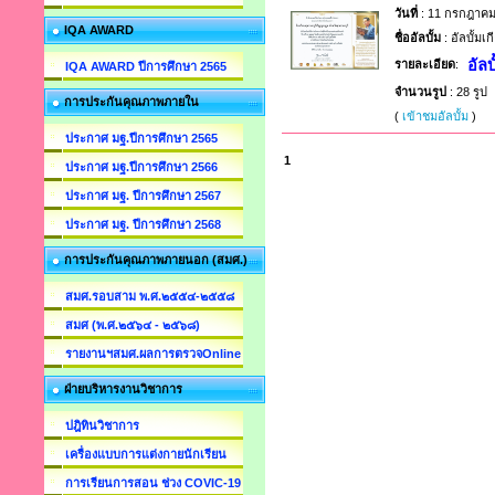
วันที่
: 11 กรกฎาคม
IQA AWARD
ชื่ออัลบั้ม
: อัลบั้ม
อัลบ
รายละเอียด
:
IQA AWARD ปีการศึกษา 2565
จำนวนรูป
: 28 รูป
การประกันคุณภาพภายใน
(
เข้าชมอัลบั้ม
)
ประกาศ มฐ.ปีการศึกษา 2565
1
ประกาศ มฐ.ปีการศึกษา 2566
ประกาศ มฐ. ปีการศึกษา 2567
ประกาศ มฐ. ปีการศึกษา 2568
การประกันคุณภาพภายนอก (สมศ.)
สมศ.รอบสาม พ.ศ.๒๕๕๔-๒๕๕๘
สมศ (พ.ศ.๒๕๖๔ - ๒๕๖๘)
รายงานฯสมศ.ผลการตรวจOnline
ฝ่ายบริหารงานวิชาการ
ปฎิทินวิชาการ
เครื่องแบบการแต่งกายนักเรียน
การเรียนการสอน ช่วง COVIC-19