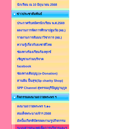
นักเรียน ณ 10 มิถุนายน 2568
ข่าวประชาสัมพันธ์
ประกาศรับสมัครนักเรียน พ.ศ.2569
ผลงานการจัดการศึกษาปฐมวัย (ผอ.)
รายงานการสัมมนาวิชาการ (ผอ.)
ความรู้เกี่ยวกับธงชาติไทย
ช่องทางร้องเรียนร้องทุกข์
เชิญชวนร่วมบริจาค
facebook
ช่องทางเติมบุญ (e-Donation)
สานฝัน ปั้นสุข(Sp charity Shop)
SPP Channel สุพรรณบุรีปัญญานุกูล
กิจกรรมลงนามถวายพระพร ฯ
ลงนามถวายพระพร ร.๑๐
สมเด็จพระนางเจ้าฯ 2568
อัลบั้มเกียรติบัตร/ผลงาน/รูปกิจกรรม
ระบบสารสนเทศเพื่อการบริหารและฯ