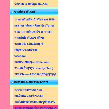
นักเรียน ณ 10 มิถุนายน 2568
ข่าวประชาสัมพันธ์
ประกาศรับสมัครนักเรียน พ.ศ.2569
ผลงานการจัดการศึกษาปฐมวัย (ผอ.)
รายงานการสัมมนาวิชาการ (ผอ.)
ความรู้เกี่ยวกับธงชาติไทย
ช่องทางร้องเรียนร้องทุกข์
เชิญชวนร่วมบริจาค
facebook
ช่องทางเติมบุญ (e-Donation)
สานฝัน ปั้นสุข(Sp charity Shop)
SPP Channel สุพรรณบุรีปัญญานุกูล
กิจกรรมลงนามถวายพระพร ฯ
ลงนามถวายพระพร ร.๑๐
สมเด็จพระนางเจ้าฯ 2568
อัลบั้มเกียรติบัตร/ผลงาน/รูปกิจกรรม
ระบบสารสนเทศเพื่อการบริหารและฯ