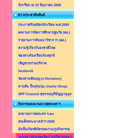
นักเรียน ณ 10 มิถุนายน 2568
ข่าวประชาสัมพันธ์
ประกาศรับสมัครนักเรียน พ.ศ.2569
ผลงานการจัดการศึกษาปฐมวัย (ผอ.)
รายงานการสัมมนาวิชาการ (ผอ.)
ความรู้เกี่ยวกับธงชาติไทย
ช่องทางร้องเรียนร้องทุกข์
เชิญชวนร่วมบริจาค
facebook
ช่องทางเติมบุญ (e-Donation)
สานฝัน ปั้นสุข(Sp charity Shop)
SPP Channel สุพรรณบุรีปัญญานุกูล
กิจกรรมลงนามถวายพระพร ฯ
ลงนามถวายพระพร ร.๑๐
สมเด็จพระนางเจ้าฯ 2568
อัลบั้มเกียรติบัตร/ผลงาน/รูปกิจกรรม
ระบบสารสนเทศเพื่อการบริหารและฯ