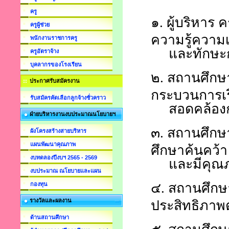
ครู
๑.
ผู้บริหาร
ครูผู้ช่วย
ความรู้ความ
พนักงานราชการครู
และทักษะก
ครูอัตราจ้าง
บุคลากรของโรงเรียน
๒.
สถานศึกษา
ประกาศรับสมัครงาน
กระบวนการเรีย
รับสมัครคัดเลือกลูกจ้างชั่วคราว
สอดคล้องก
ฝ่ายบริหารงานงบประมาณนโยบายฯ
๓.
สถานศึกษาม
ผังโครงสร้างสายบริหาร
แผนพัฒนาคุณภาพ
ศึกษาค้นคว้า
งบทดลองปีงบฯ 2565 - 2569
และมีคุณ
งบประมาณ ณโยบายและแผน
๔.
สถานศึกษ
กองทุน
รางวัลและผลงาน
ประสิทธิภาพ
ด้านสถานศึกษา