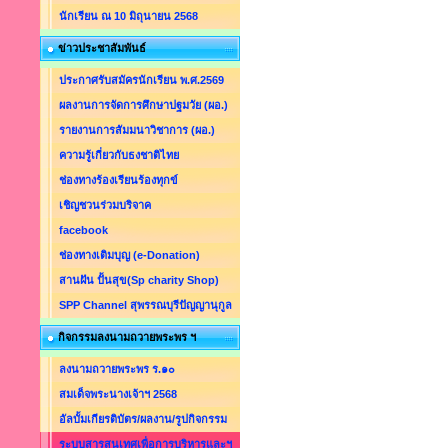
นักเรียน ณ 10 มิถุนายน 2568
ข่าวประชาสัมพันธ์
ประกาศรับสมัครนักเรียน พ.ศ.2569
ผลงานการจัดการศึกษาปฐมวัย (ผอ.)
รายงานการสัมมนาวิชาการ (ผอ.)
ความรู้เกี่ยวกับธงชาติไทย
ช่องทางร้องเรียนร้องทุกข์
เชิญชวนร่วมบริจาค
facebook
ช่องทางเติมบุญ (e-Donation)
สานฝัน ปั้นสุข(Sp charity Shop)
SPP Channel สุพรรณบุรีปัญญานุกูล
กิจกรรมลงนามถวายพระพร ฯ
ลงนามถวายพระพร ร.๑๐
สมเด็จพระนางเจ้าฯ 2568
อัลบั้มเกียรติบัตร/ผลงาน/รูปกิจกรรม
ระบบสารสนเทศเพื่อการบริหารและฯ