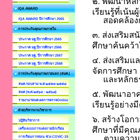
๒.
พัฒนาหลั
IQA AWARD
เรียนรู้ที่เน้น
สอดคล้องก
IQA AWARD ปีการศึกษา 2565
การประกันคุณภาพภายใน
๓.
ส่งเสริมสน
ประกาศ มฐ.ปีการศึกษา 2565
ศึกษาค้นคว้
ประกาศ มฐ.ปีการศึกษา 2566
ประกาศ มฐ. ปีการศึกษา 2567
๔.
ส่งเสริม
ประกาศ มฐ. ปีการศึกษา 2568
จัดการศึกษา
การประกันคุณภาพภายนอก (สมศ.)
และหลักธร
สมศ.รอบสาม พ.ศ.๒๕๕๔-๒๕๕๘
๕.
พัฒนาอาค
สมศ (พ.ศ.๒๕๖๔ - ๒๕๖๘)
รายงานฯสมศ.ผลการตรวจOnline
เรียนรู้อย่า
ฝ่ายบริหารงานวิชาการ
๖.
สร้างโอกา
ปฎิทินวิชาการ
ศึกษาที่มีค
เครื่องแบบการแต่งกายนักเรียน
ตามความ
การเรียนการสอน ช่วง COVIC-19