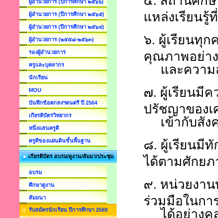
๕.
สถานศึกษ
ผู้อำนวยการ (ปีการศึกษา ๒๕๖๖)
แหล่งเรียนรู
ผู้อำนวยการ (ปีการศึกษา ๒๕๖๕)
ผู้อำนวยการ (ปีการศึกษา ๒๕๖๔)
๖.
ผู้เรียนทุ
ผู้อำนวยการ (๒๕๕๘-๒๕๖๓)
รองผู้อำนวยการ
คุณภาพอย่า
ครูและบุคลากร
และความ
นักเรียน
๗.
ผู้เรียนมี
MOU
บันทึกข้อตกลงฯดนตรี ปี 2564
ปรัชญาของเศ
เกียรติบัตรวิทยากร
เข้ากับสังค
หนึ่งแสนครูดี
ครูดีของแผ่นดินขั้นพื้นฐาน
๘.
ผู้เรียน
เกียรติบัตร อบรม/ดูงาน/สัมมา/ประชุม
ได้ตามศักยภ
อบรม
๙.
หน่วยงานท
ศึกษาดูงาน
ร่วมมือในกา
สัมมนา
รับสมัครนักเรียน ปีการศึกษา 2569
ได้อย่างคล่